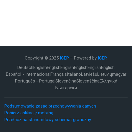
Copyright © 2025
ICEP
– Powered by
ICEP
.
Deutsch
English
English
English
English
English
English
Español - Internacional
Français
Italiano
Latviešu
Lietuvių
magyar
Português - Portugal
Slovenčina
Slovenščina
Ελληνικά
Български
Podsumowanie zasad przechowywania danych
Pobierz aplikację mobilną
Przełącz na standardowy schemat graficzny