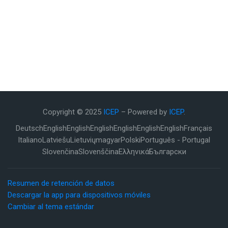
Copyright © 2025
ICEP
– Powered by
ICEP
.
Deutsch
English
English
English
English
English
English
Français
Italiano
Latviešu
Lietuvių
magyar
Polski
Português - Portugal
Slovenčina
Slovenščina
Ελληνικά
Български
Resumen de retención de datos
Descargar la app para dispositivos móviles
Cambiar al tema estándar