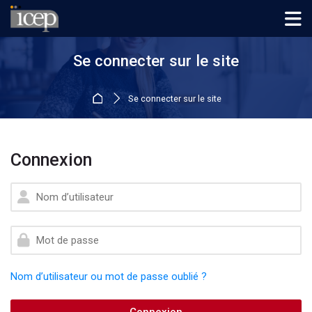
Skip to navigation
Skip to login form
Passer au contenu principal
Skip to footer
Se connecter sur le site
Accueil
Se connecter sur le site
Connexion
Procédure de création de compte
Nom d’utilisateur
Mot de passe
Nom d’utilisateur ou mot de passe oublié ?