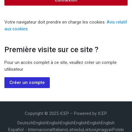
Connexion
Votre navigateur doit prendre en charge les cookies.
Avis relatif
aux cookies
.
Première visite sur ce site ?
Pour un accès complet à ce site, veuillez créer un compte
utilisateur.
Créer un compte
Copyright © 2025 ICEP – Powered by ICEP.
Deutsch
English
English
English
English
English
English
Español - Internacional
Italiano
Latviešu
Lietuvių
magyar
Polski