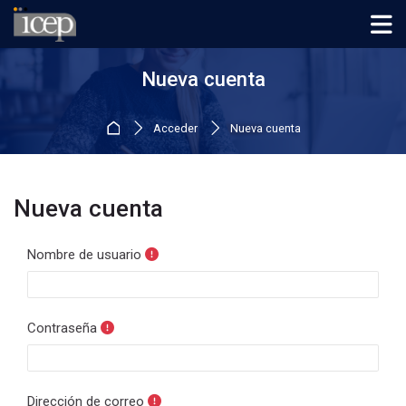
Skip to navigation
Skip to login form
Salta al contenido principal
Skip to footer
Nueva cuenta
Página Principal
Acceder
Nueva cuenta
Nueva cuenta
Nombre de usuario
Contraseña
Dirección de correo