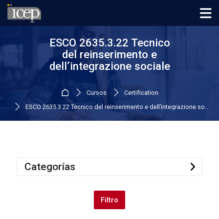
Skip to navigation
Skip to login form
Salta al contenido principal
Skip to footer
ESCO 2635.3.22 Tecnico
del reinserimento e
dell’integrazione sociale
Página Principal
Cursos
Certification
ESCO 2635.3.22 Tecnico del reinserimento e dell’integrazione sociale
Categorías